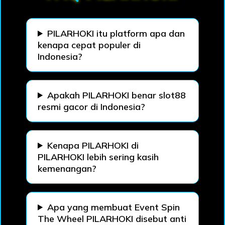
PILARHOKI itu platform apa dan
kenapa cepat populer di
Indonesia?
Apakah PILARHOKI benar slot88
resmi gacor di Indonesia?
Kenapa PILARHOKI di
PILARHOKI lebih sering kasih
kemenangan?
Apa yang membuat Event Spin
The Wheel PILARHOKI disebut anti