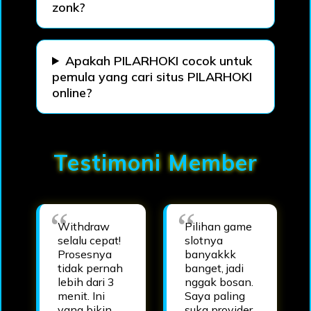
zonk?
Apakah PILARHOKI cocok untuk
pemula yang cari situs PILARHOKI
online?
Testimoni Member
Withdraw
Pilihan game
selalu cepat!
slotnya
Prosesnya
banyakkk
tidak pernah
banget, jadi
lebih dari 3
nggak bosan.
menit. Ini
Saya paling
yang bikin
suka provider