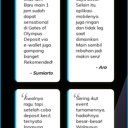
Baru main 1
Selain itu,
jam sudah
aplikasi
dapat
mobilenya
sensational
juga ringan
di Gates of
dan tidak lag
Olympus.
saat
Deposit via
dimainkan.
e-wallet juga
Main sambil
gampang
rebahan jadi
banget.
makin seru!
Rekomended!
- Ara
- Sumiarto
Awalnya
Sering ikut
ragu, tapi
event
setelah coba
turnamennya,
deposit kecil,
hadiahnya
ternyata
besar-besar!
langsung
Walaupun