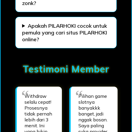
zonk?
Apakah PILARHOKI cocok untuk
pemula yang cari situs PILARHOKI
online?
Testimoni Member
Withdraw
Pilihan game
selalu cepat!
slotnya
Prosesnya
banyakkk
tidak pernah
banget, jadi
lebih dari 3
nggak bosan.
menit. Ini
Saya paling
yang bikin
suka provider