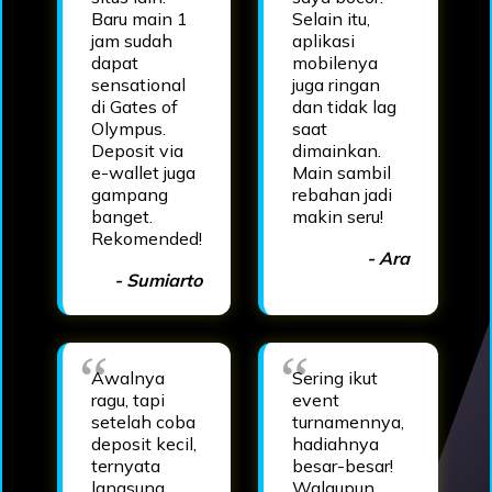
Baru main 1
Selain itu,
jam sudah
aplikasi
dapat
mobilenya
sensational
juga ringan
di Gates of
dan tidak lag
Olympus.
saat
Deposit via
dimainkan.
e-wallet juga
Main sambil
gampang
rebahan jadi
banget.
makin seru!
Rekomended!
- Ara
- Sumiarto
Awalnya
Sering ikut
ragu, tapi
event
setelah coba
turnamennya,
deposit kecil,
hadiahnya
ternyata
besar-besar!
langsung
Walaupun