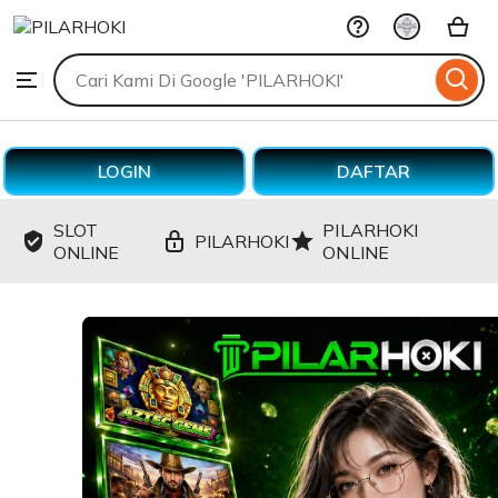
PILARHOKI
Skip
to
Search
Browse
ontent
for
items
or
shops
LOGIN
DAFTAR
SLOT
PILARHOKI
PILARHOKI
ONLINE
ONLINE